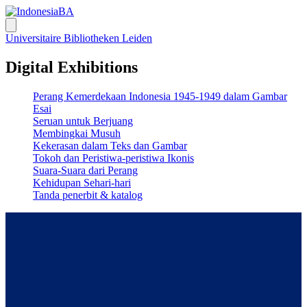
Universitaire Bibliotheken Leiden
Digital Exhibitions
Perang Kemerdekaan Indonesia 1945-1949 dalam Gambar
Esai
Seruan untuk Berjuang
Membingkai Musuh
Kekerasan dalam Teks dan Gambar
Tokoh dan Peristiwa-peristiwa Ikonis
Suara-Suara dari Perang
Kehidupan Sehari-hari
Tanda penerbit & katalog