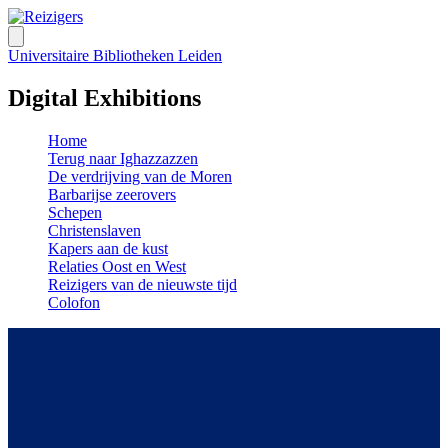
Universitaire Bibliotheken Leiden
Digital Exhibitions
Home
Terug naar Ighazzazzen
De verdrijving van de Moren
Barbarijse zeerovers
Schepen
Christenslaven
Kapers aan de kust
Relaties Oost en West
Reizigers van de nieuwste tijd
Colofon