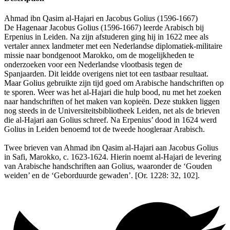
Ahmad ibn Qasim al-Hajari en Jacobus Golius (1596-1667)
De Hagenaar Jacobus Golius (1596-1667) leerde Arabisch bij
Erpenius in Leiden. Na zijn afstuderen ging hij in 1622 mee als
vertaler annex landmeter met een Nederlandse diplomatiek-militaire
missie naar bondgenoot Marokko, om de mogelijkheden te
onderzoeken voor een Nederlandse vlootbasis tegen de
Spanjaarden. Dit leidde overigens niet tot een tastbaar resultaat.
Maar Golius gebruikte zijn tijd goed om Arabische handschriften op
te sporen. Weer was het al-Hajari die hulp bood, nu met het zoeken
naar handschriften of het maken van kopieën. Deze stukken liggen
nog steeds in de Universiteitsbibliotheek Leiden, net als de brieven
die al-Hajari aan Golius schreef. Na Erpenius’ dood in 1624 werd
Golius in Leiden benoemd tot de tweede hoogleraar Arabisch.
Twee brieven van Ahmad ibn Qasim al-Hajari aan Jacobus Golius
in Safi, Marokko, c. 1623-1624. Hierin noemt al-Hajari de levering
van Arabische handschriften aan Golius, waaronder de ‘Gouden
weiden’ en de ‘Geborduurde gewaden’. [Or. 1228: 32, 102].