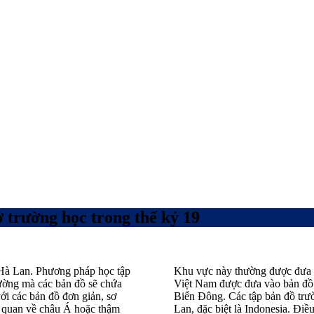
 trường học trong thế kỷ 19
 Hà Lan. Phương pháp học tập
Khu vực này thường được đưa v
rường mà các bản đồ sẽ chứa
Việt Nam được đưa vào bản đồ
với các bản đồ đơn giản, sơ
Biển Đông. Các tập bản đồ trư
g quan về châu Á hoặc thậm
Lan, đặc biệt là Indonesia. Điề