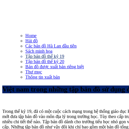
Home
Hải đồ
Các bản đồ Hà Lan đầu tiên
Sách minh họa
Tập bản đồ thế kỷ 19
Tập bản đồ thế kỷ 20
Bản đồ được xuất bản riêng biệt
Thư mục
Thông tin xuất bản
Việt nam trong những tập bản đồ sử dụng ở
Trong thế kỷ 19, đã có một cuộc cách mạng trong hệ thống giáo dục
mới đưa tập bản đồ vào môn địa lý trong trường học. Tùy theo cấp t
nhiều chi tiết thế nào. Tập bản đồ dành cho trường tiểu học nhỏ gọn 
cấp. Những tập bản đồ như vậy đôi khi chỉ bao gồm một bản đồ tổn