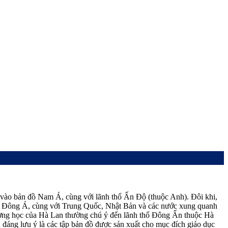
ào bản đồ Nam Á, cùng với lãnh thổ Ấn Độ (thuộc Anh). Đôi khi,
 Đông Á, cùng với Trung Quốc, Nhật Bản và các nước xung quanh
ờng học của Hà Lan thường chú ý đến lãnh thổ Đông Ấn thuộc Hà
u đáng lưu ý là các tập bản đồ được sản xuất cho mục đích giáo dục