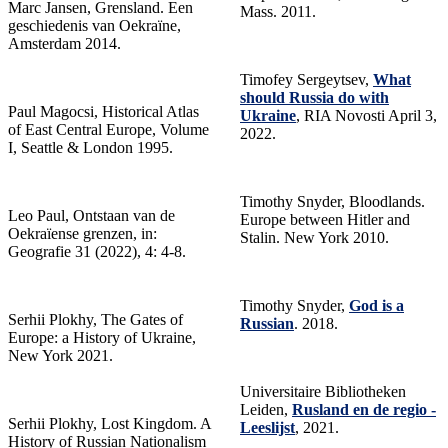
Marc Jansen, Grensland. Een
Mass. 2011.
geschiedenis van Oekraïne,
Amsterdam 2014.
Timofey Sergeytsev,
What
should Russia do with
Paul Magocsi, Historical Atlas
Ukraine
, RIA Novosti April 3,
of East Central Europe, Volume
2022.
I, Seattle & London 1995.
Timothy Snyder, Bloodlands.
Leo Paul, Ontstaan van de
Europe between Hitler and
Oekraïense grenzen, in:
Stalin. New York 2010.
Geografie 31 (2022), 4: 4-8.
Timothy Snyder,
God is a
Serhii Plokhy, The Gates of
Russian
. 2018.
Europe: a History of Ukraine,
New York 2021.
Universitaire Bibliotheken
Leiden,
Rusland en de regio -
Serhii Plokhy, Lost Kingdom. A
Leeslijst
, 2021.
History of Russian Nationalism