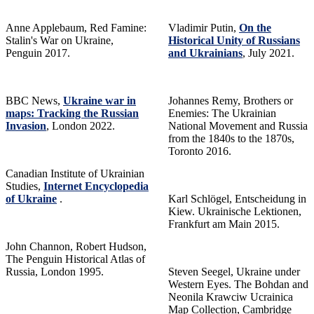
Anne Applebaum, Red Famine:
Vladimir Putin,
On the
Stalin's War on Ukraine,
Historical Unity of Russians
Penguin 2017.
and Ukrainians
, July 2021.
BBC News,
Ukraine war in
Johannes Remy, Brothers or
maps: Tracking the Russian
Enemies: The Ukrainian
Invasion
, London 2022.
National Movement and Russia
from the 1840s to the 1870s,
Toronto 2016.
Canadian Institute of Ukrainian
Studies,
Internet Encyclopedia
of Ukraine
.
Karl Schlögel, Entscheidung in
Kiew. Ukrainische Lektionen,
Frankfurt am Main 2015.
John Channon, Robert Hudson,
The Penguin Historical Atlas of
Russia, London 1995.
Steven Seegel, Ukraine under
Western Eyes. The Bohdan and
Neonila Krawciw Ucrainica
Map Collection, Cambridge