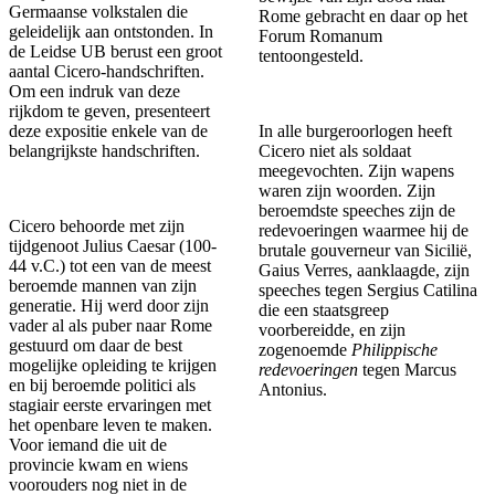
Germaanse volkstalen die
Rome gebracht en daar op het
geleidelijk aan ontstonden. In
Forum Romanum
de Leidse UB berust een groot
tentoongesteld.
aantal Cicero-handschriften.
Om een indruk van deze
rijkdom te geven, presenteert
deze expositie enkele van de
In alle burgeroorlogen heeft
belangrijkste handschriften.
Cicero niet als soldaat
meegevochten. Zijn wapens
waren zijn woorden. Zijn
beroemdste speeches zijn de
Cicero behoorde met zijn
redevoeringen waarmee hij de
tijdgenoot Julius Caesar (100-
brutale gouverneur van Sicilië,
44 v.C.) tot een van de meest
Gaius Verres, aanklaagde, zijn
beroemde mannen van zijn
speeches tegen Sergius Catilina
generatie. Hij werd door zijn
die een staatsgreep
vader al als puber naar Rome
voorbereidde, en zijn
gestuurd om daar de best
zogenoemde
Philippische
mogelijke opleiding te krijgen
redevoeringen
tegen Marcus
en bij beroemde politici als
Antonius.
stagiair eerste ervaringen met
het openbare leven te maken.
Voor iemand die uit de
provincie kwam en wiens
voorouders nog niet in de