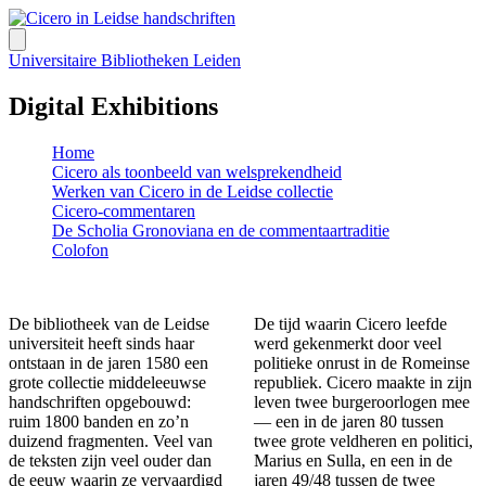
Universitaire Bibliotheken Leiden
Digital Exhibitions
Home
Cicero als toonbeeld van welsprekendheid
Werken van Cicero in de Leidse collectie
Cicero-commentaren
De Scholia Gronoviana en de commentaartraditie
Colofon
De bibliotheek van de Leidse
De tijd waarin Cicero leefde
universiteit heeft sinds haar
werd gekenmerkt door veel
ontstaan in de jaren 1580 een
politieke onrust in de Romeinse
grote collectie middeleeuwse
republiek. Cicero maakte in zijn
handschriften opgebouwd:
leven twee burgeroorlogen mee
ruim 1800 banden en zo’n
— een in de jaren 80 tussen
duizend fragmenten. Veel van
twee grote veldheren en politici,
de teksten zijn veel ouder dan
Marius en Sulla, en een in de
de eeuw waarin ze vervaardigd
jaren 49/48 tussen de twee