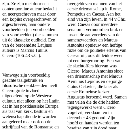
zijn. Ze zijn niet door een
overgebleven mannen van het
contemporaine auteur bedacht
eerste driemanschap in Rome,
en neergeschreven maar door
Pompeius en Caesar. Aan het
een kopiist overgeschreven of
eind van zijn leven, in 44 v.Chr.,
afgeschreven, naar oudere
werd Caesar door meerdere
voorbeelden (en voorbeelden
senatoren vermoord en brak er
van voorbeelden) die stammen
tussen de aanvoerders van de
uit de klassieke oudheid. Een
samenzweerders en Marcus
van de beroemdste Latijnse
Antonius opnieuw een heftige
auteurs is Marcus Tullius
ruzie om de politieke erfenis van
Cicero (106-43 v.C.).
Caesar uit; ook dit leidde weer
tot een burgeroorlog. Een van
de slachtoffers hiervan was
Cicero. Marcus Antonius sloot
Vanwege zijn voorbeeldig
een driemanschap met Marcus
geachte taalgebruik en
Aemilius Lepidus en de jonge
filosofische denkbeelden heeft
Gaius Octavius, die later als
Cicero grote invloed
eerste Romeinse keizer
uitgeoefend op de Westerse
Augustus beroemd werd. Samen
cultuur, niet alleen op het Latijn
met velen die de drie hadden
dat in het postklassieke Europa
tegengewerkt werd Cicero
als taal van kerk, bestuur en
vogelvrij verklaard en in
wetenschap diende te worden
december 43 gedood. Zijn
aangeleerd maar ook op de
hoofd en handen werden ten
schrijftaal van de Romaanse en
bewijze van zijn dood naar